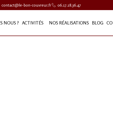
contact@le-bon-couvreur.fr
06.17.18.36.47
S NOUS ?
ACTIVITÉS
NOS RÉALISATIONS
BLOG
CO