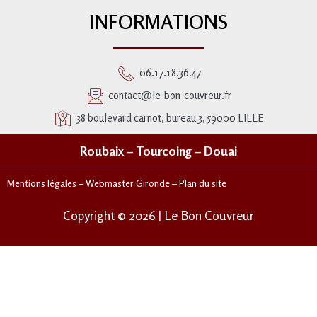
INFORMATIONS
06.17.18.36.47
contact@le-bon-couvreur.fr
38 boulevard carnot, bureau 3, 59000 LILLE
Roubaix
–
Tourcoing
–
Douai
Mentions légales
–
Webmaster Gironde
–
Plan du site
Copyright © 2026 | Le Bon Couvreur