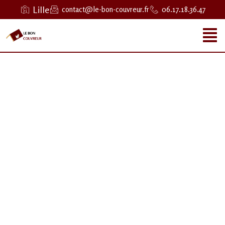
Lille
contact@le-bon-couvreur.fr
06.17.18.36.47