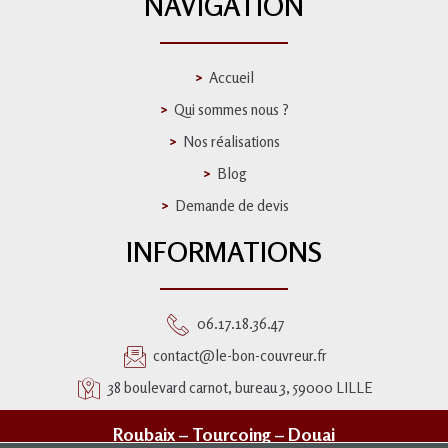
NAVIGATION
Accueil
Qui sommes nous ?
Nos réalisations
Blog
Demande de devis
INFORMATIONS
06.17.18.36.47
contact@le-bon-couvreur.fr
38 boulevard carnot, bureau 3, 59000 LILLE
Roubaix
–
Tourcoing
–
Douai