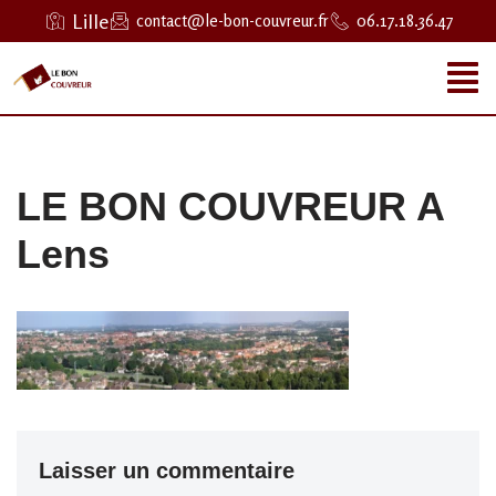
Lille
contact@le-bon-couvreur.fr
06.17.18.36.47
Aller
au
contenu
LE BON COUVREUR A
Lens
Laisser un commentaire