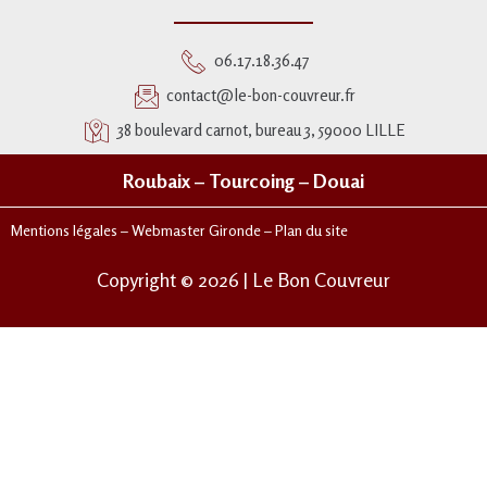
06.17.18.36.47
contact@le-bon-couvreur.fr
38 boulevard carnot, bureau 3, 59000 LILLE
Roubaix
–
Tourcoing
–
Douai
Mentions légales
–
Webmaster Gironde
–
Plan du site
Copyright © 2026 | Le Bon Couvreur