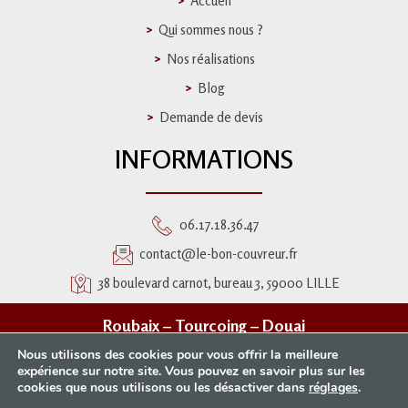
Accueil
Qui sommes nous ?
Nos réalisations
Blog
Demande de devis
INFORMATIONS
06.17.18.36.47
contact@le-bon-couvreur.fr
38 boulevard carnot, bureau 3, 59000 LILLE
Roubaix
–
Tourcoing
–
Douai
Nous utilisons des cookies pour vous offrir la meilleure
Mentions légales
–
Webmaster Gironde
–
Plan du site
expérience sur notre site. Vous pouvez en savoir plus sur les
cookies que nous utilisons ou les désactiver dans
réglages
.